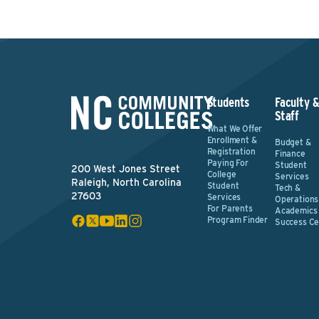
Students
Faculty 
Staff
What We Offer
Enrollment &
Budget &
Registration
Finance
Paying For
Student
200 West Jones Street
College
Services
Raleigh, North Carolina
Student
Tech &
27603
Services
Operations
For Parents
Academics
Program Finder
Success Ce