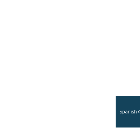
Presentación de los
Concursos de Aprendices
de la Feria Estatal de
Spanish
Carolina del Norte 2025