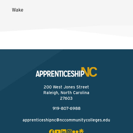
Wake
200 West Jones Street
Raleigh, North Carolina
27603
919-807-6988
apprenticeshipnc@nccommunitycolleges.edu