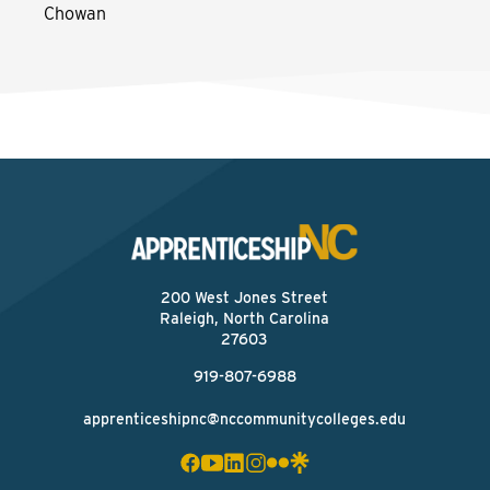
Chowan
200 West Jones Street
Raleigh, North Carolina
27603
919-807-6988
apprenticeshipnc@nccommunitycolleges.edu