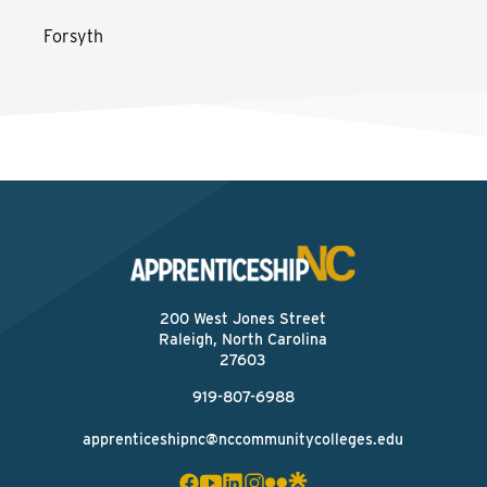
Forsyth
200 West Jones Street
Raleigh, North Carolina
27603
919-807-6988
apprenticeshipnc@nccommunitycolleges.edu