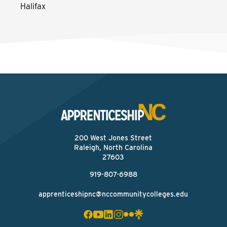
Halifax
200 West Jones Street
Raleigh, North Carolina
27603
919-807-6988
apprenticeshipnc@nccommunitycolleges.edu