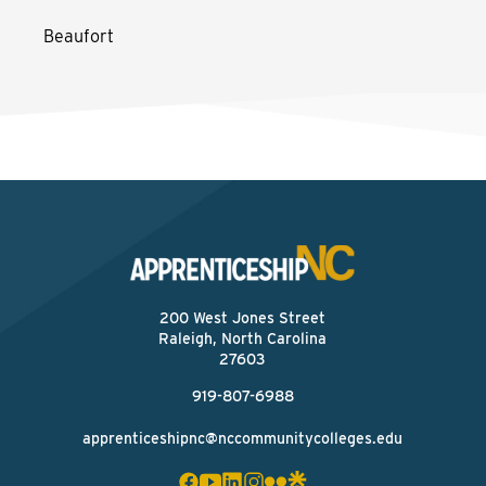
Beaufort
200 West Jones Street
Raleigh, North Carolina
27603
919-807-6988
apprenticeshipnc@nccommunitycolleges.edu