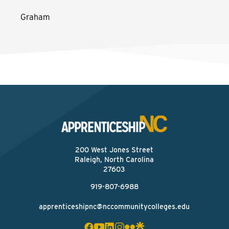
Graham
200 West Jones Street
Raleigh, North Carolina
27603
919-807-6988
apprenticeshipnc@nccommunitycolleges.edu