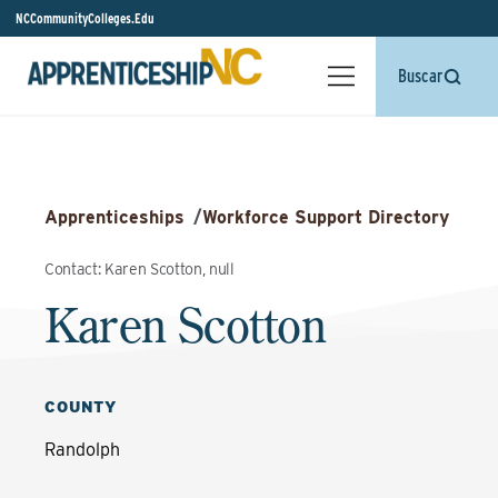
NCCommunityColleges.Edu
Buscar
Apprenticeships
/
Workforce Support Directory
Contact: Karen Scotton, null
Karen Scotton
COUNTY
Randolph