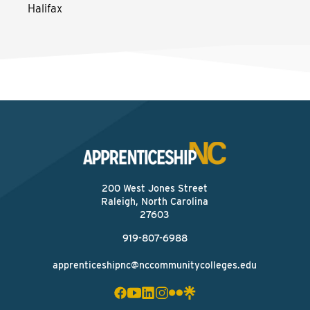
Halifax
200 West Jones Street
Raleigh, North Carolina
27603
919-807-6988
apprenticeshipnc@nccommunitycolleges.edu