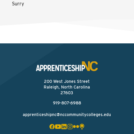
Surry
200 West Jones Street
Raleigh, North Carolina
27603
919-807-6988
apprenticeshipnc@nccommunitycolleges.edu