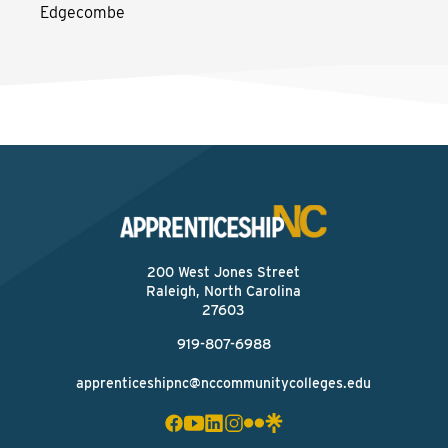
Edgecombe
200 West Jones Street
Raleigh, North Carolina
27603
919-807-6988
apprenticeshipnc@nccommunitycolleges.edu