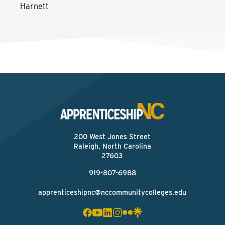
Harnett
200 West Jones Street
Raleigh, North Carolina
27603
919-807-6988
apprenticeshipnc@nccommunitycolleges.edu