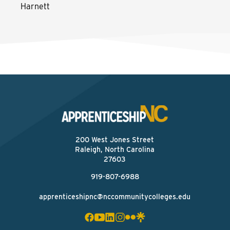
Harnett
200 West Jones Street
Raleigh, North Carolina
27603
919-807-6988
apprenticeshipnc@nccommunitycolleges.edu