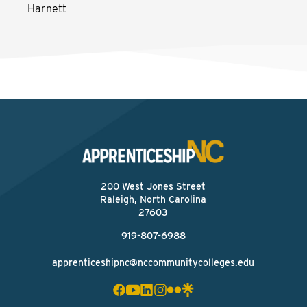
Harnett
200 West Jones Street
Raleigh, North Carolina
27603
919-807-6988
apprenticeshipnc@nccommunitycolleges.edu