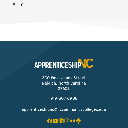
Surry
200 West Jones Street
Raleigh, North Carolina
27603
919-807-6988
apprenticeshipnc@nccommunitycolleges.edu