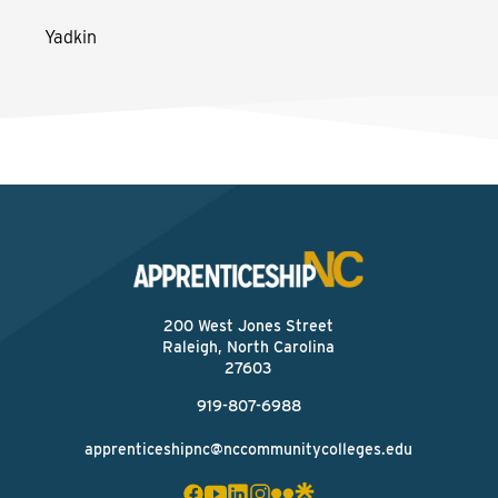
Yadkin
200 West Jones Street
Raleigh, North Carolina
27603
919-807-6988
apprenticeshipnc@nccommunitycolleges.edu