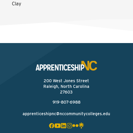
Clay
200 West Jones Street
Raleigh, North Carolina
27603
919-807-6988
apprenticeshipnc@nccommunitycolleges.edu