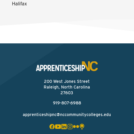
Halifax
200 West Jones Street
Raleigh, North Carolina
27603
919-807-6988
apprenticeshipnc@nccommunitycolleges.edu