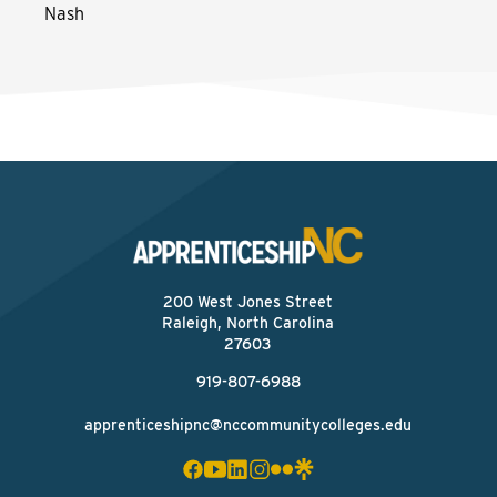
Nash
200 West Jones Street
Raleigh, North Carolina
27603
919-807-6988
apprenticeshipnc@nccommunitycolleges.edu