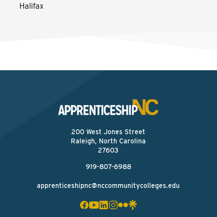
Halifax
200 West Jones Street
Raleigh, North Carolina
27603
919-807-6988
apprenticeshipnc@nccommunitycolleges.edu