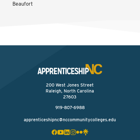
Beaufort
200 West Jones Street
Raleigh, North Carolina
27603
919-807-6988
apprenticeshipnc@nccommunitycolleges.edu